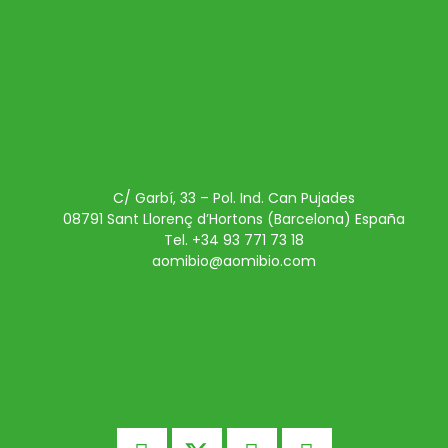
C/ Garbí, 33 – Pol. Ind. Can Pujades
08791 Sant Llorenç d’Hortons (Barcelona) España
Tel. +34 93 771 73 18
aomibio@aomibio.com