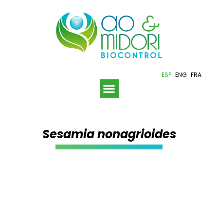
ESP
ENG
FRA
Sesamia nonagrioides