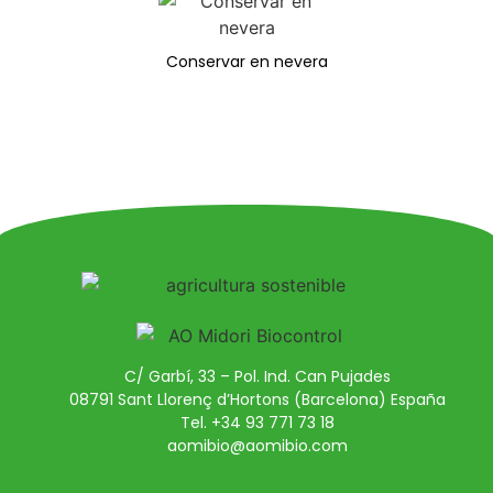
Conservar en nevera
C/ Garbí, 33 – Pol. Ind. Can Pujades
08791 Sant Llorenç d’Hortons (Barcelona) España
Tel. +34 93 771 73 18
aomibio@aomibio.com