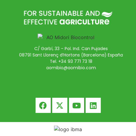
C/ Garbí, 33 – Pol. Ind. Can Pujades
08791 Sant Llorenç d’Hortons (Barcelona) España
Tel. +34 93 771 73 18
aomibio@aomibio.com